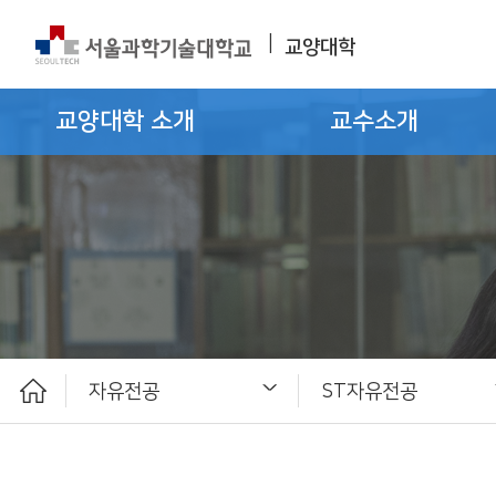
|
교양대학
교양대학 소개
교수소개
자유전공
ST자유전공
교양대학 소개
교수소개
교과과정
자유전공
학사일정
E-커뮤니티
ST자유전공
교육과정 및 가이드
학과소개 및 전공레시피
ST자유전공 공지사항
갤러리