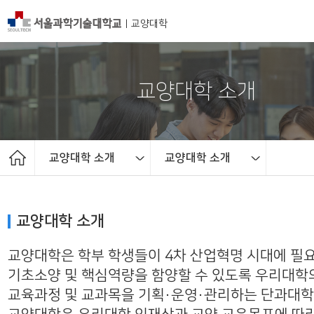
|
교양대학
교양대학 소개
교양대학 소개
교양대학 소개
교양대학 소개
교양대학 소개
학장 인사말
E-커뮤니티
교수소개
교과과정
자유전공
학사일정
교양대학 소개
교양대학은 학부 학생들이 4차 산업혁명 시대에 필
기초소양 및 핵심역량을 함양할 수 있도록 우리대학
교육과정 및 교과목을 기획・운영・관리하는 단과대학