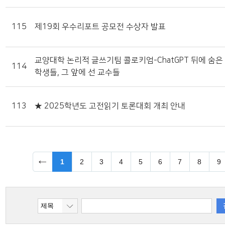
115
제19회 우수리포트 공모전 수상자 발표
교양대학 논리적 글쓰기팀 콜로키엄-ChatGPT 뒤에 숨은
114
학생들, 그 앞에 선 교수들
113
★ 2025학년도 고전읽기 토론대회 개최 안내
1
2
3
4
5
6
7
8
9