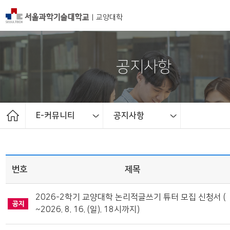
|
교양대학
공지사항
E-커뮤니티
공지사항
교양대학 소개
E-커뮤니티
교수소개
교과과정
자유전공
학사일정
공지사항
번호
제목
2026-2학기 교양대학 논리적글쓰기 튜터 모집 신청서 (
~2026. 8. 16. (일). 18시까지)