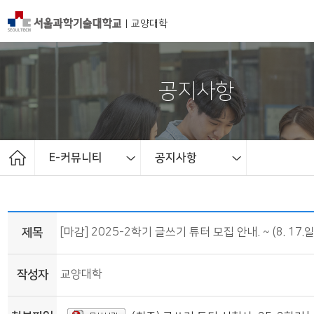
|
교양대학
공지사항
E-커뮤니티
공지사항
교양대학 소개
E-커뮤니티
교수소개
교과과정
자유전공
학사일정
공지사항
제목
[마감] 2025-2학기 글쓰기 튜터 모집 안내. ~ (8. 17.
작성자
교양대학